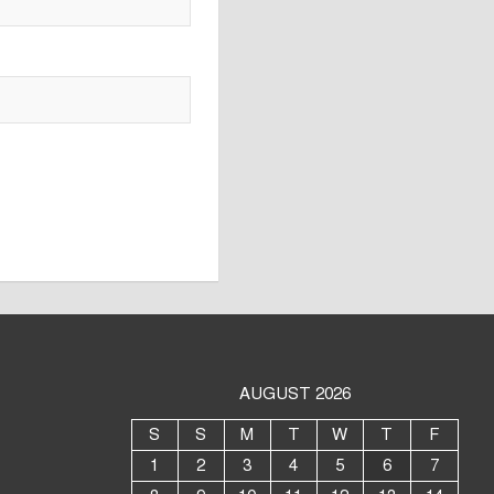
AUGUST 2026
S
S
M
T
W
T
F
1
2
3
4
5
6
7