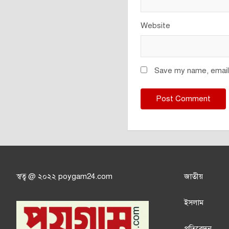
Website
Save my name, email,
স্বত্ব @ ২০২২ poygam24.com
জাতী
য়
ইসলাম
প্রতিবেদন