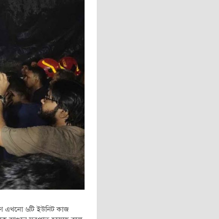
্বাপণে এখনো ৬টি ইউনিট কাজ