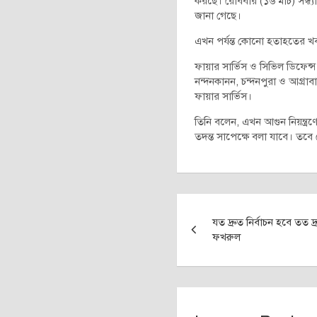
করছে। রোববার (১৬ মার্চ) সন্ধ
জানা গেছে।
এখন পর্যন্ত কোনো হতাহতের খ
ফায়ার সার্ভিস ও সিভিল ডিফেন
নন্দনকানন, চন্দনপুরা ও আগ্রা
ফায়ার সার্ভিস।
তিনি বলেন, এখন আগুন নিয়ন্ত্রণ
তদন্ত সাপেক্ষে বলা যাবে। ত
Post
যত দ্রুত নির্বাচন হবে তত দ
navigation
ফখরুল