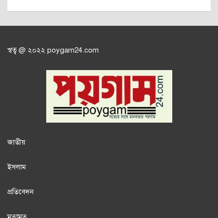
স্বত্ব @ ২০২২ poygam24.com
জাতী
য়
ইসলাম
প্রতিবেদন
মতামত