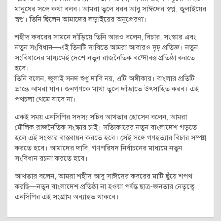
মানুষের সঙ্গে কথা বলব। আমরা তুলে ধরব আবু সাঈদের স্বপ্ন, জুলাইয়ের
স্বপ্ন। তিনি ছিলেন আমাদের লড়াইয়ের অনুপ্রেরণা।
শহীদ কবরের সামনে দাঁড়িয়ে তিনি আরও বলেন, বিচার, সংস্কার এবং
নতুন সংবিধান—এই তিনটি দাবিতে আমরা আবারও দৃঢ় প্রতিজ্ঞ। নতুন
সংবিধানের মাধ্যমেই দেশে নতুন রাজনৈতিক বন্দোবস্ত প্রতিষ্ঠা করতে
হবে।
তিনি বলেন, জুলাই সনদ শুধু দাবি নয়, এটি অঙ্গীকার। বাংলার প্রতিটি
প্রান্তে আমরা যাব। জনগণকে মাথা তুলে দাঁড়াতে উৎসাহিত করব। এই
পথচলা থেমে যাবে না।
একই সময় এনসিপির সদস্য সচিব আখতার হোসেন বলেন, আমরা
মৌলিক রাজনৈতিক সংস্কার চাই। সত্যিকারের নতুন বাংলাদেশ গড়তে
হলে এই সংস্কার বাস্তবায়ন করতে হবে। সেই সঙ্গে গণহত্যার বিচার সম্পন্ন
করতে হবে। আমাদের দাবি, গণপরিষদ নির্বাচনের মাধ্যমে নতুন
সংবিধান রচনা করতে হবে।
আখতার বলেন, আমরা শহীদ আবু সাঈদের কবরের মাটি ছুঁয়ে শপথ
করছি—নতুন বাংলাদেশ প্রতিষ্ঠা না হওয়া পর্যন্ত ছাত্র-জনতার নেতৃত্বে
এনসিপির এই সংগ্রাম অব্যাহত থাকবে।