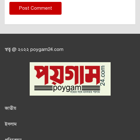
স্বত্ব @ ২০২২ poygam24.com
জাতী
য়
ইসলাম