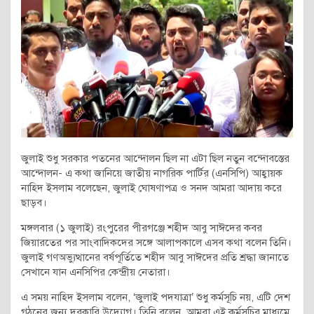
জুলাই শুধু সরকার পতনের আন্দোলন ছিল না এটা ছিল নতুন বন্দোবস্তের
আন্দোলন- এ কথা জানিয়ে জাতীয় নাগরিক পার্টির (এনসিপি) আহ্বায়ক
নাহিদ ইসলাম বলেছেন, জুলাই ঘোষণাপত্র ও সনদ আমরা আদায় করে
ছাড়ব।
মঙ্গলবার (১ জুলাই) রংপুরের পীরগঞ্জে শহীদ আবু সাঈদের কবর
জিয়ারতের পর সাংবাদিকদের সঙ্গে আলাপকালে এসব কথা বলেন তিনি।
জুলাই গণঅভ্যুত্থানের বর্ষপূর্তিতে শহীদ আবু সাঈদের প্রতি শ্রদ্ধা জানাতে
সেখানে যান এনসিপির কেন্দ্রীয় নেতারা।
এ সময় নাহিদ ইসলাম বলেন, ‘জুলাই পদযাত্রা’ শুধু কর্মসূচি নয়, এটি দেশ
গঠনের জন্য দরকারি উদ্যোগ। তিনি বলেন, আমরা এই কর্মসূচির মাধ্যমে