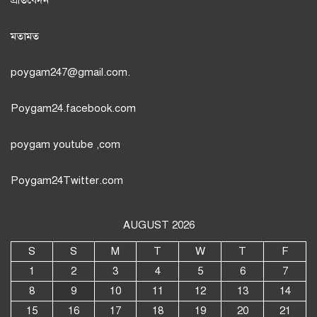
প্রতিবেদন
মতামত
poygam247
@gmail.com.
Poygam24.facebook.com
poygam youtube
,com
Poygam24
Twitter
.com
AUGUST 2026
S
S
M
T
W
T
F
1
2
3
4
5
6
7
8
9
10
11
12
13
14
15
16
17
18
19
20
21