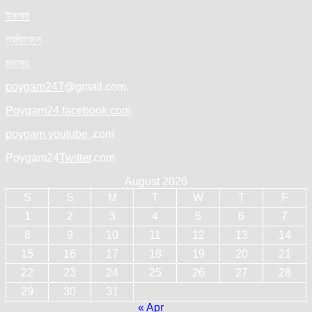
ইসলাম
প্রতিবেদন
মতামত
poygam247
@gmail.com.
Poygam24.facebook.com
poygam youtube
,com
Poygam24
Twitter
.com
August 2026
S
S
M
T
W
T
F
1
2
3
4
5
6
7
8
9
10
11
12
13
14
15
16
17
18
19
20
21
22
23
24
25
26
27
28
29
30
31
« Apr