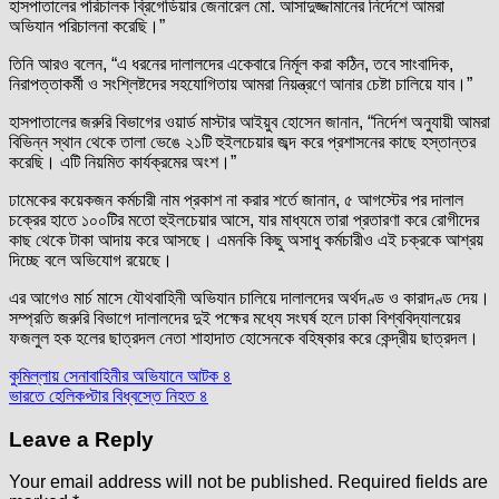
হাসপাতালের পরিচালক ব্রিগেডিয়ার জেনারেল মো. আসাদুজ্জামানের নির্দেশে আমরা
অভিযান পরিচালনা করেছি।”
তিনি আরও বলেন, “এ ধরনের দালালদের একেবারে নির্মূল করা কঠিন, তবে সাংবাদিক,
নিরাপত্তাকর্মী ও সংশ্লিষ্টদের সহযোগিতায় আমরা নিয়ন্ত্রণে আনার চেষ্টা চালিয়ে যাব।”
হাসপাতালের জরুরি বিভাগের ওয়ার্ড মাস্টার আইয়ুব হোসেন জানান, “নির্দেশ অনুযায়ী আমরা
বিভিন্ন স্থান থেকে তালা ভেঙে ২১টি হুইলচেয়ার জব্দ করে প্রশাসনের কাছে হস্তান্তর
করেছি। এটি নিয়মিত কার্যক্রমের অংশ।”
ঢামেকের কয়েকজন কর্মচারী নাম প্রকাশ না করার শর্তে জানান, ৫ আগস্টের পর দালাল
চক্রের হাতে ১০০টির মতো হুইলচেয়ার আসে, যার মাধ্যমে তারা প্রতারণা করে রোগীদের
কাছ থেকে টাকা আদায় করে আসছে। এমনকি কিছু অসাধু কর্মচারীও এই চক্রকে আশ্রয়
দিচ্ছে বলে অভিযোগ রয়েছে।
এর আগেও মার্চ মাসে যৌথবাহিনী অভিযান চালিয়ে দালালদের অর্থদণ্ড ও কারাদণ্ড দেয়।
সম্প্রতি জরুরি বিভাগে দালালদের দুই পক্ষের মধ্যে সংঘর্ষ হলে ঢাকা বিশ্ববিদ্যালয়ের
ফজলুল হক হলের ছাত্রদল নেতা শাহাদাত হোসেনকে বহিষ্কার করে কেন্দ্রীয় ছাত্রদল।
Post
কুমিল্লায় সেনাবাহিনীর অভিযানে আটক ৪
ভারতে হেলিকপ্টার বিধ্বস্তে নিহত ৪
navigation
Leave a Reply
Your email address will not be published.
Required fields are