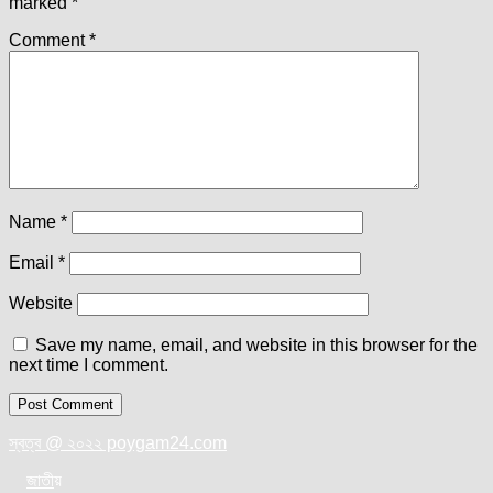
marked
*
Comment
*
Name
*
Email
*
Website
Save my name, email, and website in this browser for the
next time I comment.
স্বত্ব @ ২০২২ poygam24.com
জাতী
য়