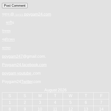
স্বত্ব @ ২০২২ poygam24.com
জাতী
য়
ইসলাম
প্রতিবেদন
মতামত
poygam247
@gmail.com.
Poygam24.facebook.com
poygam youtube
,com
Poygam24
Twitter
.com
August 2026
S
S
M
T
W
T
F
1
2
3
4
5
6
7
8
9
10
11
12
13
14