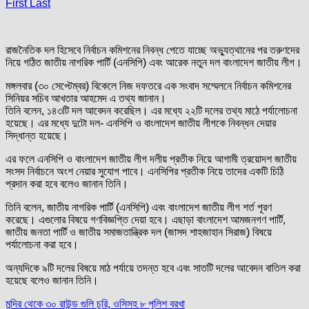
First Last
রাজনৈতিক দল হিসেবে নির্বাচন কমিশনের নিবন্ধ পেতে যাচ্ছে অভ্যুত্থানের পর তরুণদের
নিয়ে গঠিত জাতীয় নাগরিক পার্টি (এনসিপি) এবং আরেক নতুন দল বাংলাদেশ জাতীয় লীগ।
মঙ্গলবার (৩০ সেপ্টেম্বর) বিকেলে নিজ দফতরে এক সংবাদ সম্মেলনে নির্বাচন কমিশনের
সিনিয়র সচিব আখতার আহমেদ এ তথ্য জানান।
তিনি বলেন, ১৪৩টি দল আবেদন করেছিল। এর মধ্যে ২২টি দলের তথ্য মাঠে পর্যালোচনা
হয়েছে। এর মধ্যে দুটো দল- এনসিপি ও বাংলাদেশ জাতীয় লীগকে নিবন্ধন দেয়ার
সিদ্ধান্ত হয়েছে।
এর ফলে এনসিপি ও বাংলাদেশ জাতীয় লীগ দলীয় প্রতীক নিয়ে আগামী ত্রয়োদশ জাতীয়
সংসদ নির্বাচনে অংশ নেয়ার সুযোগ পাবে। এনসিপির প্রতীক নিয়ে তাদের একটি চিঠি
প্রদান করা হবে বলেও জানান তিনি।
তিনি বলেন, জাতীয় নাগরিক পার্টি (‎এনসিপি) এবং বাংলাদেশ জাতীয় লীগ শর্ত পূরণ
করেছে। এগুলোর বিষয়ে গণবিজ্ঞপ্তি দেয়া হবে। এছাড়া ‎বাংলাদেশ আমজনগণ পার্টি,
জাতীয় জনতা পার্টি ও জাতীয় সমাজতান্ত্রিক দল (জাসদ শাহজাহান সিরাজ) বিষয়ে
পর্যালোচনা করা হবে।
অন্যদিকে ৯টি দলের বিষয়ে মাঠ পর্যায়ে তদন্ত হবে এবং সাতটি দলের আবেদন বাতিল করা
হয়েছে বলেও জানান তিনি।
Post
মন্দির থেকে ৩০ রাউন্ড গুলি চুরি, ওসিসহ ৮ পুলিশ বরখা