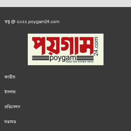
স্বত্ব @ ২০২২ poygam24.com
জাতী
য়
ইসলাম
প্রতিবেদন
মতামত