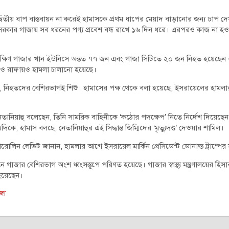
তির দ্বিতীয় ধাপ বাস্তবায়ন না করেই হামাসকে প্রথম ধাপের মেয়াদ বাড়ানোর জন্য চাপ
ুর সরকার গাজায় সব ধরনের পণ্য প্রবেশ বন্ধ রাখে ১৬ দিন ধরে। এরপরও কাজ না হ
য় দক্ষিণ গাজার খান ইউনিসে অন্তত ৭৭ জন এবং গাজা সিটিতে ২০ জন নিহত হয়েছে
হ ও রাফায়ও হামলা চালানো হয়েছে।
নিয়েছে, নিহতদের বেশিরভাগই শিশু। হামাসের পক্ষ থেকে বলা হয়েছে, ইসরায়েলের হামলার 
িন নেতানিয়াহু বলেছেন, তিনি সামরিক বাহিনীকে ‘কঠোর পদক্ষেপ’ নিতে নির্দেশ দিয়েছেন
কে, হামাস বলছে, নেতানিয়াহুর এই সিদ্ধান্ত জিম্মিদের ‘মৃত্যুদণ্ড’ দেওয়ার শামিল।
রোলিন লেভিট জানান, হামলার আগে ইসরায়েল মার্কিন প্রেসিডেন্ট ডোনাল্ড ট্রাম্পের 
াজার বেশিরভাগ অংশ ধ্বংসস্তূপে পরিণত হয়েছে। গাজার স্বাস্থ্য মন্ত্রণালয়ের হিসাব
 হয়েছেন।
জা