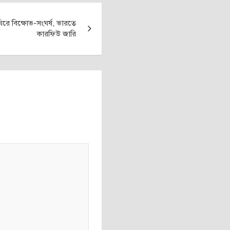
িরে বিক্ষোভ-সংঘর্ষ, ভারতে
কারফিউ জারি