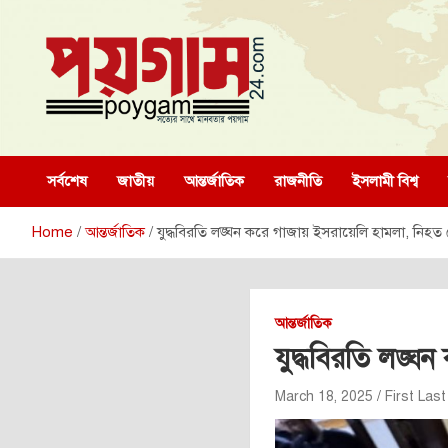
Skip
to
content
poygam24.com
poygam24.com
সর্বশেষ
জাতীয়
আন্তর্জাতিক
রাজনীতি
ইসলামী বিশ্ব
Home
আন্তর্জাতিক
যুদ্ধবিরতি লঙ্ঘন করে গাজায় ইসরায়েলি হামলা, নিহত
আন্তর্জাতিক
যুদ্ধবিরতি লঙ্ঘ
March 18, 2025
First Last