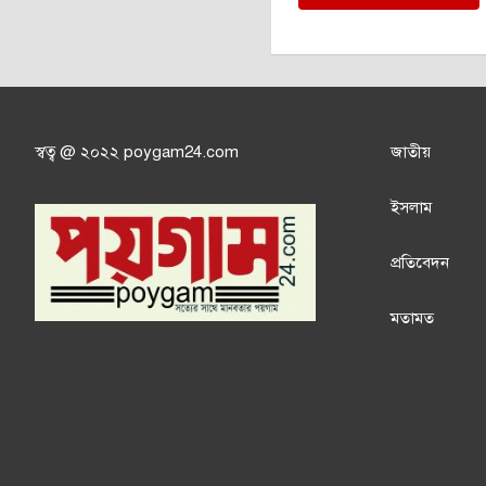
স্বত্ব @ ২০২২ poygam24.com
জাতী
য়
ইসলাম
প্রতিবেদন
মতামত