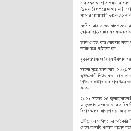
চার বছর আগে রাজধানীর বনশ্রীতে
(১৯ মার্চ) দুপুরে ঢাকার নারী
সাজার পাশাপাশি তাকে ৫০ হাজা
সংশ্লিষ্ট আদালতের রাষ্ট্রপক্ষ
কোনো ছাড় নেই। সব ধর্ষকের 
জানা গেছে, রায় ঘোষণার সময়
কারাগারে পাঠানো হয়।
মৃত্যুদণ্ডপ্রাপ্ত জাহিদুল ইসল
মামলা সূত্রে জানা যায়, ২০২১ 
ভুক্তভোগী শিশুর বাবা-মা বাস
শিশুটির কান্নার আওয়াজ শুনে ত
করেন।
২০২১ সালের ২৪ জুলাই মামলাটি 
তালুকদার তদন্ত করে আসামির ব
বিচার শুরুর আদেশ দেন আদালত
এদিকে আসামিপক্ষের আইনজীবী 
গেলে আসামি খালাস পাবেন বল