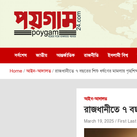
Skip
to
content
poygam24.com
poygam24.com
সর্বশেষ
জাতীয়
আন্তর্জাতিক
রাজনীতি
ইসলামী বিশ্ব
Home
আইন-আদালত
রাজধানীতে ৭ বছরের শিশু ধর্ষণের মামলায় গৃহশিক্ষ
আইন-আদালত
রাজধানীতে ৭ বছরে
March 19, 2025
First Last