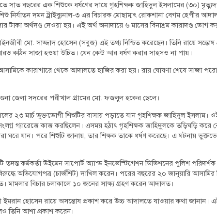
 সাত বছরের এক শিশুকে ধর্ষণের দায়ে গৃহশিক্ষক জাহিদুল ইসলামের (৩০) মৃত্যুদণ্ড 
 ও শিশু নির্যাতন দমন ট্রাইব্যুনাল-৩ এর বিচারক মোছাম্মৎ রোকশানা বেগম হেপীর 
র টাকা অর্থদণ্ড দেওয়া হয়। এই অর্থ অনাদায়ে ৬ মাসের বিনাশ্রম কারাদণ্ড ভোগ 
ের আইনজীবী মো. সাজ্জাদ হোসেন (সবুজ) এই তথ্য নিশ্চিত করেছেন। তিনি রায়ে সন্তোষ
আরও কঠিন সাজা হওয়া উচিত। যেন কেউ আর ধর্ষণ করার সাহসও না পায়।
 আসামিকে কারাগারে থেকে আদালতে হাজির করা হয়। রায় ঘোষণা শেষে সাজা পর
াম বরগুনা জেলা সদরের পরীখাল গ্রামের মো. ফজলুল হকের ছেলে।
সালের ২৩ মার্চ ভুক্তভোগী শিশুটির বাসায় পড়াতে যান গৃহশিক্ষক জাহিদুল ইসলাম।
া সংলগ্ন গ্যারেজে কাজ করছিলেন। এসময় হঠাৎ গৃহশিক্ষক জাহিদুলকে তড়িঘড়ি করে
ারা ঘরে যান। পরে শিশুটি জানায়, তার শিক্ষক তাকে ধর্ষণ করেছে। এ ঘটনায় ভুক্তভ
তদন্ত কর্মকর্তা উইমেন সাপোর্ট অ্যান্ড ইনভেস্টিগেশন ডিভিশনের পুলিশ পরিদর্শক
িরুদ্ধে অভিযোগপত্র (চার্জশিট) দাখিল করেন। পরের বছরের ২০ জানুয়ারি আসামির
। মামলার বিচার চলাকালে ১০ জনের সাক্ষ্য গ্রহণ করেন আদালত।
ইমরান হোসেন রায়ে অসন্তোষ প্রকাশ করে উচ্চ আদালতে যাওয়ার কথা জানান। এই 
েও তিনি আশা প্রকাশ করেন।