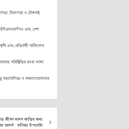
িশীলতা, নিরাপত্তা ও টেকসই
সেফ, ইউএনএফপিএ এবং বেশ
ৃষি এবং প্রতিবন্ধী ব্যক্তিদের
ভয়াবহ পরিস্থিতির মধ্যে থাকা
 জলবায়ু সহযোগিতা ও কমনওয়েলথের
পিত জীবন মানব জাতির জন্য
ম আদর্শ : বাণিজ্য উপদেষ্টা