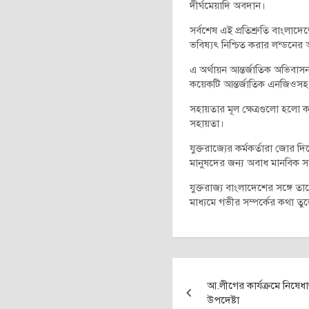
দীর্ঘমেয়াদি অবদান।
সর্বশেষ এই প্রতিশ্রুতি বাংলাদে
ভবিষ্যৎ নিশ্চিত করার লন্ডনের
এ অর্থায়ন আন্তর্জাতিক অভিবা
কয়েকটি আন্তর্জাতিক এনজিওসহ বি
সহায়তার মূল ক্ষেত্রগুলো হলো ক্য
সহায়তা।
যুক্তরাজ্যের কর্মকর্তারা জোর 
মানুষদের জন্য অবাধ মানবিক সহ
যুক্তরাজ্য বাংলাদেশের সঙ্গে 
মাধ্যমে গভীর সম্পর্কের কথা ত
Post
আ.লীগের কার্যক্রমে নিষেধাজ
navigation
উপদেষ্টা