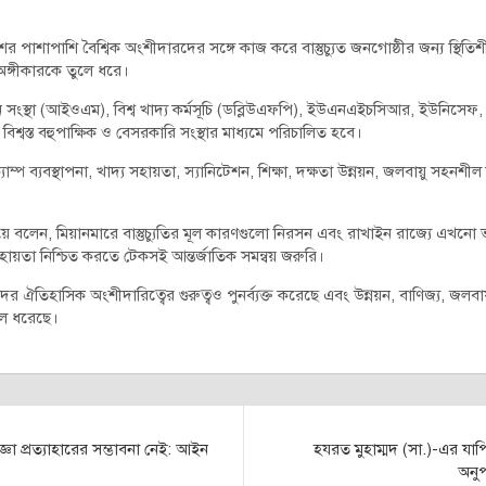
শের পাশাপাশি বৈশ্বিক অংশীদারদের সঙ্গে কাজ করে বাস্তুচ্যুত জনগোষ্ঠীর জন্য স্থিত
 অঙ্গীকারকে তুলে ধরে।
সন সংস্থা (আইওএম), বিশ্ব খাদ্য কর্মসূচি (ডব্লিউএফপি), ইউএনএইচসিআর, ইউনি
শ্বস্ত বহুপাক্ষিক ও বেসরকারি সংস্থার মাধ্যমে পরিচালিত হবে।
াম্প ব্যবস্থাপনা, খাদ্য সহায়তা, স্যানিটেশন, শিক্ষা, দক্ষতা উন্নয়ন, জলবায়ু সহনশীল ক
দিয়ে বলেন, মিয়ানমারে বাস্তুচ্যুতির মূল কারণগুলো নিরসন এবং রাখাইন রাজ্যে এখনো 
ায়তা নিশ্চিত করতে টেকসই আন্তর্জাতিক সমন্বয় জরুরি।
তাদের ঐতিহাসিক অংশীদারিত্বের গুরুত্বও পুনর্ব্যক্ত করেছে এবং উন্নয়ন, বাণিজ্য,
ুলে ধরেছে।
্ঞা প্রত্যাহারের সম্ভাবনা নেই: আইন
হযরত মুহাম্মদ (সা.)-এর যা
অনুপ