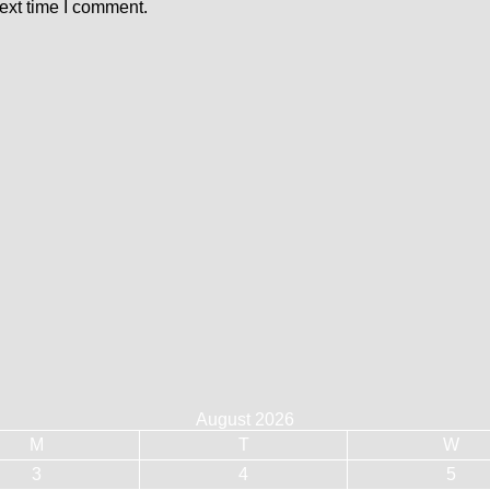
ext time I comment.
August 2026
M
T
W
3
4
5