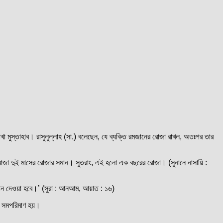
া মুস্তাহাব। রাসুলুল্লাহ (সা.) বলেছেন, যে ব্যক্তি রমজানের রোজা রাখল, অতঃপর তার
রোজা দুই মাসের রোজার সমান। সুতরাং, এই হলো এক বছরের রোজা। (সুনানে নাসায়ি :
দান দেওয়া হবে।’ (সুরা : আনআম, আয়াত : ১৬)
 সমপরিমাণ হয়।