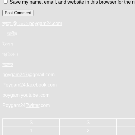
Save my name, email, and website in this browser for the n
স্বত্ব @ ২০২২ poygam24.com
জাতী
য়
ইসলাম
প্রতিবেদন
মতামত
poygam247
@gmail.com.
Poygam24.facebook.com
poygam youtube
,com
Poygam24
Twitter
.com
S
S
1
2