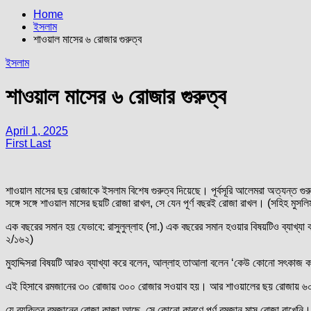
Home
ইসলাম
শাওয়াল মাসের ৬ রোজার গুরুত্ব
ইসলাম
শাওয়াল মাসের ৬ রোজার গুরুত্ব
April 1, 2025
First Last
শাওয়াল মাসের ছয় রোজাকে ইসলাম বিশেষ গুরুত্ব দিয়েছে। পূর্বসূরি আলেমরা অত্যন্ত গুর
সঙ্গে সঙ্গে শাওয়াল মাসের ছয়টি রোজা রাখল, সে যেন পূর্ণ বছরই রোজা রাখল। (সহিহ মুসল
এক বছরের সমান হয় যেভাবে: রাসুলুল্লাহ (সা.) এক বছরের সমান হওয়ার বিষয়টিও ব্যাখ
২/১৬২)
মুহাদ্দিসরা বিষয়টি আরও ব্যাখ্যা করে বলেন, আল্লাহ তাআলা বলেন ‘কেউ কোনো সৎকাজ
এই হিসাবে রমজানের ৩০ রোজায় ৩০০ রোজার সওয়াব হয়। আর শাওয়ালের ছয় রোজায় ৬
যে ব্যক্তির রমজানের রোজা কাজা আছে, সে কোনো কারণে পূর্ণ রমজান মাস রোজা রাখেনি।