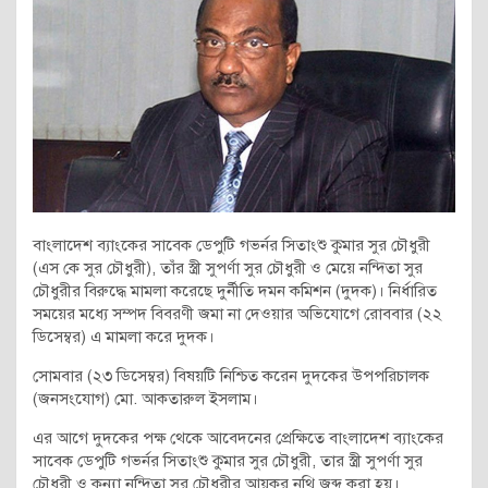
বাংলাদেশ ব্যাংকের সাবেক ডেপুটি গভর্নর সিতাংশু কুমার সুর চৌধুরী
(এস কে সুর চৌধুরী), তাঁর স্ত্রী সুপর্ণা সুর চৌধুরী ও মেয়ে নন্দিতা সুর
চৌধুরীর বিরুদ্ধে মামলা করেছে দুর্নীতি দমন কমিশন (দুদক)। নির্ধারিত
সময়ের মধ্যে সম্পদ বিবরণী জমা না দেওয়ার অভিযোগে রোববার (২২
ডিসেম্বর) এ মামলা করে দুদক।
সোমবার (২৩ ডিসেম্বর) বিষয়টি নিশ্চিত করেন দুদকের উপপরিচালক
(জনসংযোগ) মো. আকতারুল ইসলাম।
এর আগে দুদকের পক্ষ থেকে আবেদনের প্রেক্ষিতে বাংলাদেশ ব্যাংকের
সাবেক ডেপুটি গভর্নর সিতাংশু কুমার সুর চৌধুরী, তার স্ত্রী সুপর্ণা সুর
চৌধুরী ও কন্যা নন্দিতা সুর চৌধুরীর আয়কর নথি জব্দ করা হয়।