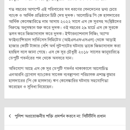
গত বছরের আগস্টে এই পরিবারের সব ধরণের লেনদেনের তথ্য চেয়ে
ব্যাংক ও আর্থিক প্রতিষ্ঠানে চিঠি দেয় দুদক। আলোচিত পি কে হালদারের
আর্থিক কেলেঙ্কারিতে নাম আসায় ২০২২ সালে এস কে সুরসহ সংশ্লিষ্টদের
বিরুদ্ধে অনুসন্ধান শুরু করে দুদক। ওই বছরের ২৯ মার্চে এস কে সুরকে
তলব করে জিজ্ঞাসাবাদ করে দুদক। ইন্টারন্যাশনাল লিজিং অ্যান্ড
ফাইন্যান্সিয়াল সার্ভিসেস লিমিটেড (আইএলএফএসএল) থেকে আড়াই
হাজার কোটি টাকার বেশি অর্থ লুটপাটের ঘটনায় তাকে জিজ্ঞাসাবাদ করা
হয়ছিল বলে জানা গেছে। এস কে সুর চৌধুরী ২০১৮ সালের জানুয়ারিতে
ডেপুটি গভর্নরের পদ থেকে অবসরে যান।
অভিযোগ আছে এস কে সুর ডেপুটি গভর্নর থাকাকালে আলোচিত
এনআরবি গ্লোবাল ব্যাংকের সাবেক ব্যবস্থাপনা পরিচালক প্রশান্ত কুমার
হালদারের (পি কে হালদার) ঋণ কেলেঙ্কারির ঘটনায় সহযোগিতা
করেছেন ও সুবিধা নিয়েছেন।
Post
পুলিশ অপ্রয়োজনীয় শক্তি প্রদর্শন করবে না: সিটিটিসি প্রধান
navigation