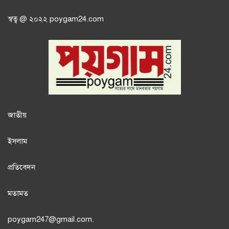
স্বত্ব @ ২০২২ poygam24.com
জাতী
য়
ইসলাম
প্রতিবেদন
মতামত
poygam247
@gmail.com.