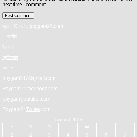
next time I comment.
স্বত্ব @ ২০২২ poygam24.com
জাতী
য়
ইসলাম
প্রতিবেদন
মতামত
poygam247
@gmail.com.
Poygam24.facebook.com
poygam youtube
,com
Poygam24
Twitter
.com
August 2026
S
S
M
T
W
T
F
1
2
3
4
5
6
7