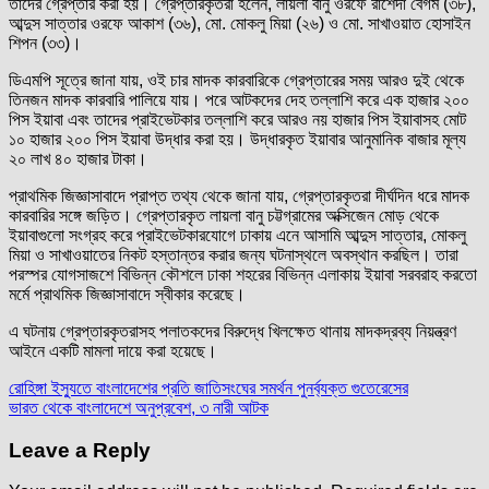
তাদের গ্রেপ্তার করা হয়। গ্রেপ্তারকৃতরা হলেন, লায়লা বানু ওরফে রাশেদা বেগম (৩৮),
আব্দুস সাত্তার ওরফে আকাশ (৩৬), মো. মোকলু মিয়া (২৬) ও মো. সাখাওয়াত হোসাইন
শিপন (৩৩)।
ডিএমপি সূত্রে জানা যায়, ওই চার মাদক কারবারিকে গ্রেপ্তারের সময় আরও দুই থেকে
তিনজন মাদক কারবারি পালিয়ে যায়। পরে আটকদের দেহ তল্লাশি করে এক হাজার ২০০
পিস ইয়াবা এবং তাদের প্রাইভেটকার তল্লাশি করে আরও নয় হাজার পিস ইয়াবাসহ মোট
১০ হাজার ২০০ পিস ইয়াবা উদ্ধার করা হয়। উদ্ধারকৃত ইয়াবার আনুমানিক বাজার মূল্য
২০ লাখ ৪০ হাজার টাকা।
প্রাথমিক জিজ্ঞাসাবাদে প্রাপ্ত তথ্য থেকে জানা যায়, গ্রেপ্তারকৃতরা দীর্ঘদিন ধরে মাদক
কারবারির সঙ্গে জড়িত। গ্রেপ্তারকৃত লায়লা বানু চট্টগ্রামের অক্সিজেন মোড় থেকে
ইয়াবাগুলো সংগ্রহ করে প্রাইভেটকারযোগে ঢাকায় এনে আসামি আব্দুস সাত্তার, মোকলু
মিয়া ও সাখাওয়াতের নিকট হস্তান্তর করার জন্য ঘটনাস্থলে অবস্থান করছিল। তারা
পরস্পর যোগসাজশে বিভিন্ন কৌশলে ঢাকা শহরের বিভিন্ন এলাকায় ইয়াবা সরবরাহ করতো
মর্মে প্রাথমিক জিজ্ঞাসাবাদে স্বীকার করেছে।
এ ঘটনায় গ্রেপ্তারকৃতরাসহ পলাতকদের বিরুদ্ধে খিলক্ষেত থানায় মাদকদ্রব্য নিয়ন্ত্রণ
আইনে একটি মামলা দায়ে করা হয়েছে।
Post
রোহিঙ্গা ইস্যুতে বাংলাদেশের প্রতি জাতিসংঘের সমর্থন পুনর্ব্যক্ত গুতেরেসের
ভারত থেকে বাংলাদেশে অনুপ্রবেশ, ৩ নারী আটক
navigation
Leave a Reply