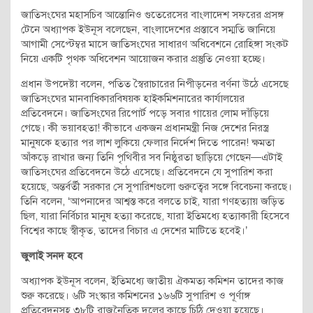
জাতিসংঘের মহাসচিব আন্তোনিও গুতেরেসের বাংলাদেশ সফরের প্রসঙ্গ
টেনে অধ্যাপক ইউনূস বলেছেন, বাংলাদেশের প্রস্তাবে সম্মতি জানিয়ে
আগামী সেপ্টেম্বর মাসে জাতিসংঘের সাধারণ অধিবেশনে রোহিঙ্গা সংকট
নিয়ে একটি পৃথক অধিবেশন আয়োজন করার প্রস্তুতি নেওয়া হচ্ছে।
প্রধান উপদেষ্টা বলেন, পতিত স্বৈরাচারের নিপীড়নের বর্ণনা উঠে এসেছে
জাতিসংঘের মানবাধিকারবিষয়ক হাইকমিশনারের কার্যালয়ের
প্রতিবেদনে। জাতিসংঘের রিপোর্ট পড়ে সবার গায়ের লোম দাঁড়িয়ে
গেছে। কী ভয়াবহতা! কীভাবে একজন প্রধানমন্ত্রী নিজ দেশের নিরস্ত্র
মানুষকে হত্যার পর লাশ লুকিয়ে ফেলার নির্দেশ দিতে পারেন! ক্ষমতা
আঁকড়ে রাখার জন্য তিনি পৃথিবীর সব নিষ্ঠুরতা ছাড়িয়ে গেছেন—এটাই
জাতিসংঘের প্রতিবেদনে উঠে এসেছে। প্রতিবেদনে যে সুপারিশ করা
হয়েছে, অন্তর্বর্তী সরকার সে সুপারিশগুলো গুরুত্বের সঙ্গে বিবেচনা করছে।
তিনি বলেন, ‘আপনাদের আশ্বস্ত করে বলতে চাই, যারা গণহত্যায় জড়িত
ছিল, যারা নির্বিচার মানুষ হত্যা করেছে, যারা ইতিমধ্যে হত্যাকারী হিসেবে
বিশ্বের কাছে স্বীকৃত, তাদের বিচার এ দেশের মাটিতে হবেই।’
জুলাই সনদ হবে
অধ্যাপক ইউনূস বলেন, ইতিমধ্যে জাতীয় ঐকমত্য কমিশন তাদের কাজ
শুরু করেছে। ৬টি সংস্কার কমিশনের ১৬৬টি সুপারিশ ও পূর্ণাঙ্গ
প্রতিবেদনসহ ৩৮টি রাজনৈতিক দলের কাছে চিঠি দেওয়া হয়েছে।