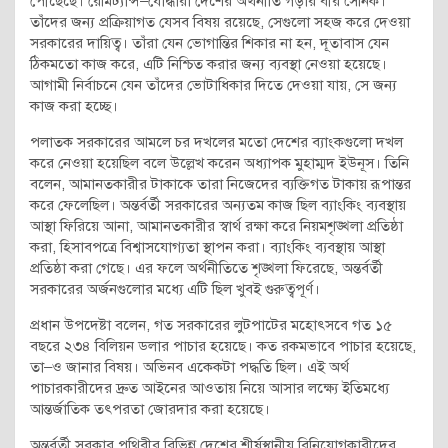
পৌঁছেছে। রেমিট্যান্স–যোদ্ধারা দেশের অর্থনীতি গড়ার বীর সৈনিক।
তাঁদের জন্য প্রক্রিয়াগত যেসব বিষয় রয়েছে, সেগুলো সহজ করে দেওয়া
সরকারের দায়িত্ব। তাঁরা যেন ভোগান্তির শিকার না হন, দূতাবাস যেন
ঠিকমতো কাজ করে, এটি নিশ্চিত করার জন্য ব্যবস্থা নেওয়া হয়েছে।
আগামী নির্বাচনে যেন তাঁদের ভোটাধিকার দিতে দেওয়া যায়, সে জন্য
কাজ করা হচ্ছে।
পলাতক সরকারের আমলে চর দখলের মতো দেশের ব্যাংকগুলো দখল
করে নেওয়া হয়েছিল বলে উল্লেখ করেন অধ্যাপক মুহাম্মদ ইউনূস। তিনি
বলেন, আমানতকারীর টাকাকে তারা নিজেদের ব্যক্তিগত টাকায় রূপান্তর
করে ফেলেছিল। অন্তর্বর্তী সরকারের অন্যতম কাজ ছিল ব্যাংকিং ব্যবস্থায়
আস্থা ফিরিয়ে আনা, আমানতকারীর স্বার্থ রক্ষা করে নিয়মশৃঙ্খলা প্রতিষ্ঠা
করা, হিসাবপত্রে বিশ্বাসযোগ্যতা স্থাপন করা। ব্যাংকিং ব্যবস্থায় আস্থা
প্রতিষ্ঠা করা গেছে। এর ফলে অর্থনীতিতে শৃঙ্খলা ফিরেছে, অন্তর্বর্তী
সরকারের অর্জনগুলোর মধ্যে এটি ছিল খুবই গুরুত্বপূর্ণ।
প্রধান উপদেষ্টা বলেন, গত সরকারের লুটপাটের মহোৎসবে গত ১৫
বছরে ২৩৪ বিলিয়ন ডলার পাচার হয়েছে। কত রকমভাবে পাচার হয়েছে,
তা–ও জানার বিষয়। অভিনব একেকটা পদ্ধতি ছিল। এই অর্থ
পাচারকারীদের দ্রুত আইনের আওতায় নিয়ে আসার লক্ষ্যে ইতিমধ্যে
আন্তর্জাতিক তৎপরতা জোরদার করা হয়েছে।
অন্তর্বর্তী সরকার পৃথিবীর বিভিন্ন দেশের শীর্ষস্থানীয় বিনিয়োগকারীদের