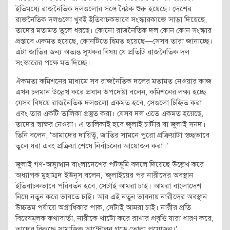
ইতিমধ্যে রাজনৈতিক দলগুলোর সঙ্গে বৈঠক শুরু হয়েছে। দেশের
রাজনৈতিক দলগুলো খুবই ইতিবাচকভাবে সংস্কারকাজে সাড়া দিয়েছে,
তাদের মতামত তুলে ধরছে। কোনো রাজনৈতিক দল কোন কোন সংস্কার
প্রস্তাবে একমত হয়েছে, কোনটিতে দ্বিমত হয়েছে—সেসব তারা জানাচ্ছে।
এটা জাতির জন্য অত্যন্ত সুখকর বিষয় যে প্রতিটি রাজনৈতিক দল
সংস্কারের পক্ষে মত দিচ্ছে।
ঐকমত্য কমিশনের মাধ্যমে সব রাজনৈতিক দলের মতামত নেওয়ার কাজ
এখন চলমান উল্লেখ করে প্রধান উপদেষ্টা বলেন, কমিশনের লক্ষ্য হচ্ছে
যেসব বিষয়ে রাজনৈতিক দলগুলো একমত হবে, সেগুলো চিহ্নিত করা
এবং তার একটি তালিকা প্রস্তুত করা। যেসব দল এতে একমত হয়েছে,
তাদের স্বাক্ষর নেওয়া। এ তালিকাই হবে জুলাই চার্টার বা জুলাই সনদ।
তিনি বলেন, ‘আমাদের দায়িত্ব, জাতির সামনে পুরো প্রক্রিয়াটা স্বচ্ছভাবে
তুলে ধরা এবং প্রক্রিয়া শেষে নির্বাচনের আয়োজন করা।’
জুলাই গণ-অভ্যুত্থান বাংলাদেশের পটভূমি বদলে দিয়েছে উল্লেখ করে
অধ্যাপক মুহাম্মদ ইউনূস বলেন, ‘জুলাইয়ের পর নারীদের অবস্থান
ইতিবাচকভাবে পরিবর্তন হবে, সেটাই আমরা চাই। আমরা বাংলাদেশ
নিয়ে নতুন করে ভাবতে চাই। আর এই নতুন ভাবনায় নারীদের অবস্থান
উচ্চতম পর্যায়ে অগ্রাধিকার পাক, সেটাই আমরা চাই। নারীর প্রতি
বিদ্বেষমূলক কথাবার্তা, নারীকে খাটো করে রাখার প্রবৃত্তি যারা ধারণ করে,
তাদের বিরুদ্ধে সামাজিক আন্দোলন গড়ে তোলা প্রয়োজন।’