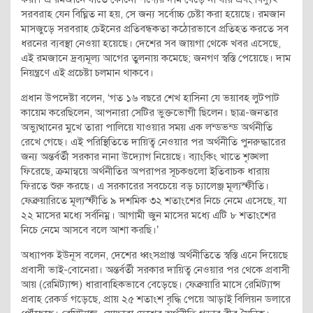
সরবরাহ যেন বিঘ্নিত না হয়, সে জন্য সর্বোচ্চ চেষ্টা করা হয়েছে। রমজান
মাসজুড়ে সরবরাহ চেইনের প্রতিবন্ধকতা কঠোরভাবে প্রতিহত করতে সব
ধরনের ব্যবস্থা নেওয়া হয়েছে। দেশের সব জায়গা থেকে খবর এসেছে,
এই রমজানে দ্রব্যমূল্য আগের তুলনায় কমেছে; জনগণ স্বস্তি পেয়েছে। দাম
নিয়ন্ত্রণে এই প্রচেষ্টা চলমান থাকবে।
প্রধান উপদেষ্টা বলেন, ‘গত ১৬ বছরে শেখ হাসিনা যে ভয়াবহ লুটপাট
কায়েম করেছিলেন, আপনারা সেটির ভুক্তভোগী ছিলেন। ছাত্র-জনতার
অভ্যুত্থানের মুখে তারা পালিয়ে যাওয়ার সময় এক লন্ডভন্ড অর্থনীতি
রেখে গেছে। এই পরিস্থিতিতে দায়িত্ব নেওয়ার পর অর্থনীতি পুনরুদ্ধারের
জন্য অন্তর্বর্তী সরকার নানা উদ্যোগ নিয়েছে। ব্যাংকিং খাতে শৃঙ্খলা
ফিরেছে, ক্রমান্বয়ে অর্থনীতির অপরাপর সূচকগুলো ইতিবাচক ধারায়
ফিরতে শুরু করছে। এ সরকারের সবচেয়ে বড় চ্যালেঞ্জ মূল্যস্ফীতি।
ফেব্রুয়ারিতে মূল্যস্ফীতি ৯ দশমিক ৩২ শতাংশের নিচে নেমে এসেছে, যা
২২ মাসের মধ্যে সর্বনিম্ন। আগামী জুন মাসের মধ্যে এটি ৮ শতাংশের
নিচে নেমে আসবে বলে আশা করছি।’
অধ্যাপক ইউনূস বলেন, দেশের ধ্বংসপ্রাপ্ত অর্থনীতিতে স্বস্তি এনে দিয়েছে
প্রবাসী ভাই-বোনেরা। অন্তর্বর্তী সরকার দায়িত্ব নেওয়ার পর থেকে প্রবাসী
আয় (রেমিট্যান্স) ধারাবাহিকভাবে বেড়েছে। ফেব্রুয়ারি মাসে রেমিট্যান্স
প্রবাহ রেকর্ড গড়েছে, প্রায় ২৫ শতাংশ বৃদ্ধি পেয়ে আড়াই বিলিয়ন ডলারে