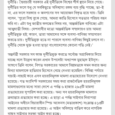
দুর্নীতি। স্বৈরাচারী সরকার এই দুর্নীতিকে বিশ্বের শীর্ষ স্থানে নিয়ে গেছে।
দুর্নীতির ফলে শুধু যে সবকিছুতে অবিশ্বাস্য রকম ব্যয় বৃদ্ধি পাচ্ছে, তা–ই
না, এর ফলে সরকার ও জনগণের সব আয়োজন বিকৃত হয়ে যায়। তিনি
বলেন, ‘পুরো বিশ্ব বুঝে গেছে, আমরা জাতি হিসেবে সততার পরিচয় বহন
করি না। এটা শুধু জাতীয় কলঙ্কের বিষয় নয়, আন্তর্জাতিক বাণিজ্যে এটা
আত্মঘাতী বিষয়। দেশবাসীর মতো আন্তর্জাতিক সম্প্রদায়ও চায় আমরা
দুর্নীতিমুক্ত হই; কারণ, তারা আমাদের সঙ্গে ব্যবসা-বাণিজ্য সম্প্রসারণ
করতে চায়। দুর্নীতিমুক্ত হতে না পারলে ব্যবসা-বাণিজ্য কিছুই চলবে না।
দুর্নীতি থেকে মুক্ত হওয়া ছাড়া বাংলাদেশের কোনো গতি নেই।’
অন্তর্বর্তী সরকার সব কাজ দুর্নীতিমুক্ত করতে সর্বোচ্চ অগ্রাধিকার দিয়ে
যাচ্ছে বলে উল্লেখ করেন প্রধান উপদেষ্টা অধ্যাপক মুহাম্মদ ইউনূস।
ভাষণে তিনি বলেন, বিগত সরকারের আমলে ভিন্নমতকে দমন করার জন্য
মিথ্যা মামলাকে হাতিয়ার হিসেবে বেছে নেওয়া হয়েছিল। বিভিন্ন পর্যায়ে
যাচাই–বাছাই করে এসব হয়রানিমূলক মামলা প্রত্যাহারের উদ্যোগ নেওয়া
হয়েছে। গত ফ্যাসিস্ট সরকারের সময় করা রাজনৈতিক হয়রানিমূলক
মামলাগুলোর মধ্যে সারা দেশে এ পর্যন্ত ৬ হাজার ২৯৫টি মামলা
প্রত্যাহারের সুপারিশ করা হয়েছে। অন্য সব হয়রানিমূলক মামলাও
ক্রমান্বয়ে প্রত্যাহার করা হচ্ছে। এ ছাড়া এ পর্যন্ত সাইবার নিরাপত্তা
আইনের অধীনে বিচারাধীন স্পিচ অফেনস (মতাপ্রকাশ) সংক্রান্ত ৪১৩টি
মামলা প্রত্যাহার করা হয়েছে। এ আইন অবিলম্বে বাতিল করে নাগরিক
বান্ধব সাইবার সুরক্ষা আইন করা হচ্ছে।