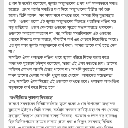
প্রধান উপদেষ্টা বলেছেন, জুলাই অভ্যুত্থানের প্রথম পর্ব সফলভাবে সমাপ্ত
হয়েছে। প্রথম পর্বের সমাপ্তির মধ্য দিয়ে অভ্যুত্থানের দ্বিতীয় পর্ব শুরু
হলো। তিনি বলেন, ‘সব সময় মনে রাখতে হবে, আমরা কিন্তু যুদ্ধাবস্থায়
আছি। “গুজব” হলো এই জুলাই অভ্যুত্থানের বিরুদ্ধে পরাজিত শক্তির মস্ত
বড় হাতিয়ার। গুজব দেখলেই গুজবের সূত্রের সন্ধান করতে থাকবেন।
গুজবকে অবহেলা করবেন না। বহু অভিজ্ঞ সমরবিশারদ এই গুজবের
পেছনে দিনরাত কাজ করছে, সীমাহীন অর্থ এর পেছনে নিয়োজিত আছে।
এর মূল লক্ষ্য জুলাই অভ্যুত্থানকে ব্যর্থ করা। আমরা তাকে ব্যর্থ হতে দেব
না।’
সামগ্রিক ঐক্য পলাতক শক্তির গায়ে জ্বালা ধরিয়ে দিচ্ছে মন্তব্য করে
অধ্যাপক মুহাম্মদ ইউনূস বলেছেন, ‘তারা এই ঐক্য ভাঙতে চায়। তাদের
অভিনব কৌশল আপনি টেরই পাবেন না। আপনি বুঝতেই পারছেন না
কখন তাদের খেলায় আপনি পুতুল হয়ে গেছেন। আমাদের সচেতনতা
এবং সামগ্রিক ঐক্য দিয়েই এই গুজবকে রুখতে হবে। পলাতক অপশক্তির
ষড়যন্ত্রকে ব্যর্থ করে দিতে হবে।’
‘অর্থনীতিতে শৃঙ্খলা ফিরেছে’
ভাষণে সরকারের বিভিন্ন কর্মকাণ্ড তুলে ধরেন প্রধান উপদেষ্টা অধ্যাপক
মুহাম্মদ ইউনূস। তিনি বলেন, বর্তমান সরকার দায়িত্ব গ্রহণের পর থেকেই
দ্রব্যমূল্য নিয়ন্ত্রণে জোরালো ব্যবস্থা নিয়েছে। রমজান ও ঈদে বড় চ্যালেঞ্জ
ছিল জিনিসপত্রের দামের লাগাম টেনে ধরা ও বিদ্যুৎ সরবরাহ নিশ্চিত
করা। এ রমজানে যাতে কোনো পণ্যের দাম বেড়ে না যায় এবং বিদ্যুৎ