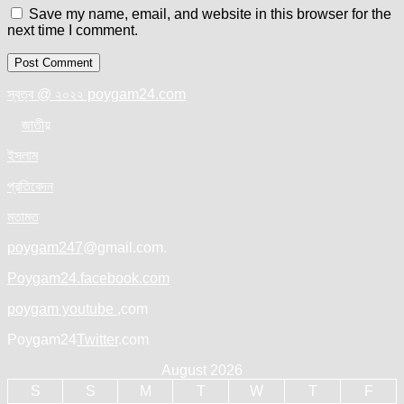
Save my name, email, and website in this browser for the
next time I comment.
স্বত্ব @ ২০২২ poygam24.com
জাতী
য়
ইসলাম
প্রতিবেদন
মতামত
poygam247
@gmail.com.
Poygam24.facebook.com
poygam youtube
,com
Poygam24
Twitter
.com
August 2026
S
S
M
T
W
T
F