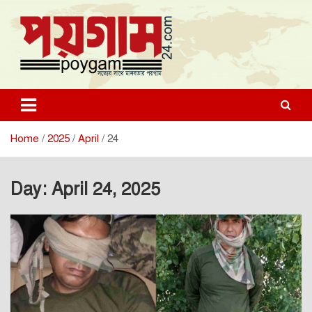
Skip
to
content
poygam24.com
poygam24.com
Home
2025
April
24
Day:
April 24, 2025