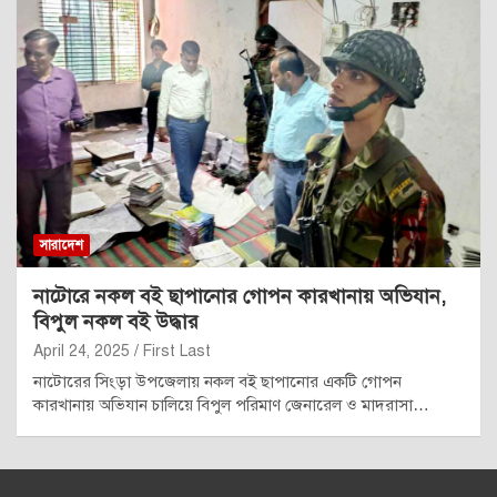
সারাদেশ
নাটোরে নকল বই ছাপানোর গোপন কারখানায় অভিযান,
বিপুল নকল বই উদ্ধার
April 24, 2025
First Last
নাটোরের সিংড়া উপজেলায় নকল বই ছাপানোর একটি গোপন
কারখানায় অভিযান চালিয়ে বিপুল পরিমাণ জেনারেল ও মাদরাসা…