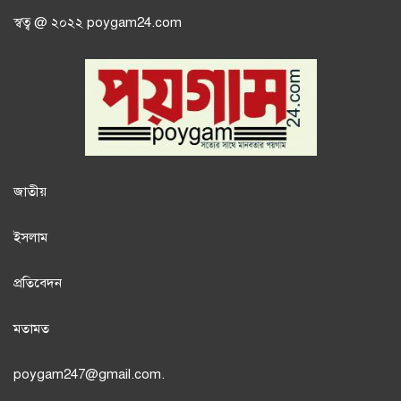
স্বত্ব @ ২০২২ poygam24.com
জাতী
য়
ইসলাম
প্রতিবেদন
মতামত
poygam247
@gmail.com.