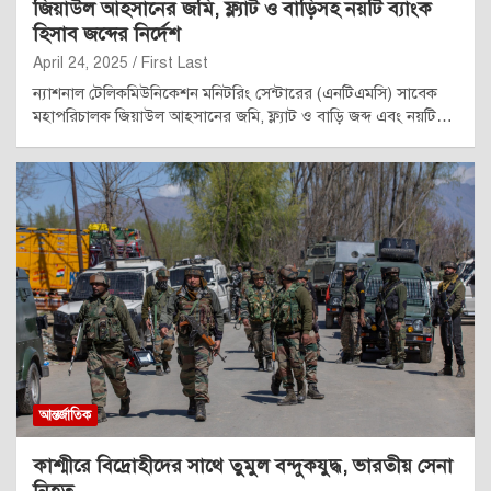
জিয়াউল আহসানের জমি, ফ্ল্যাট ও বাড়িসহ নয়টি ব্যাংক
হিসাব জব্দের নির্দেশ
April 24, 2025
First Last
ন্যাশনাল টেলিকমিউনিকেশন মনিটরিং সেন্টারের (এনটিএমসি) সাবেক
মহাপরিচালক জিয়াউল আহসানের জমি, ফ্ল্যাট ও বাড়ি জব্দ এবং নয়টি…
আন্তর্জাতিক
কাশ্মীরে বিদ্রোহীদের সাথে তুমুল বন্দুকযুদ্ধ, ভারতীয় সেনা