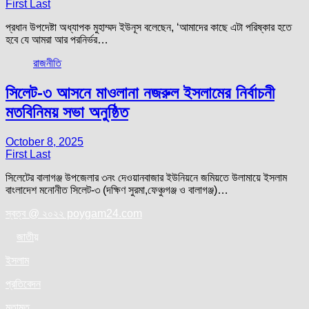
First Last
প্রধান উপদেষ্টা অধ্যাপক মুহাম্মদ ইউনূস বলেছেন, ‘আমাদের কাছে এটা পরিষ্কার হতে
হবে যে আমরা আর পরনির্ভর…
রাজনীতি
সিলেট-৩ আসনে মাওলানা নজরুল ইসলামের নির্বাচনী
মতবিনিময় সভা অনুষ্ঠিত
October 8, 2025
First Last
সিলেটের বালাগঞ্জ উপজেলার ৩নং দেওয়ানবাজার ইউনিয়নে জমিয়তে উলামায়ে ইসলাম
বাংলাদেশ মনোনীত সিলেট-৩ (দক্ষিণ সুরমা,ফেঞ্চুগঞ্জ ও বালাগঞ্জ)…
স্বত্ব @ ২০২২ poygam24.com
জাতী
য়
ইসলাম
প্রতিবেদন
মতামত